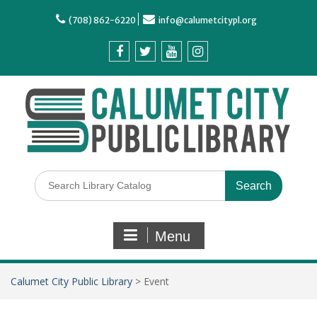
(708) 862-6220
info@calumetcitypl.org
Menu
Calumet City Public Library
>
Event